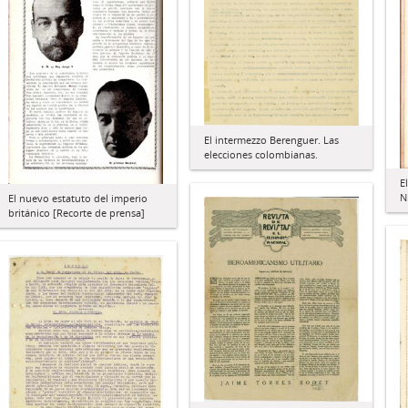
El intermezzo Berenguer. Las
elecciones colombianas.
E
N
El nuevo estatuto del imperio
británico [Recorte de prensa]