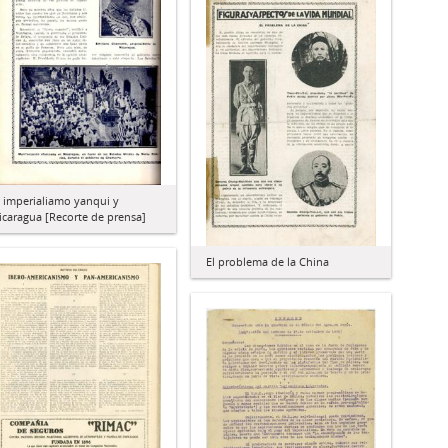
l imperialiamo yanqui y
icaragua [Recorte de prensa]
El problema de la China