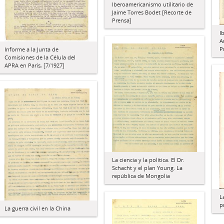
Iberoamericanismo utilitario de
Jaime Torres Bodet [Recorte de
Prensa]
I
A
P
Informe a la Junta de
Comisiones de la Célula del
APRA en París, [7/1927]
La ciencia y la política. El Dr.
Schacht y el plan Young. La
república de Mongolia
L
p
La guerra civil en la China