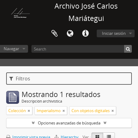
Archivo José Carlos
Mariátegui
Iniciar sesión
Navegar
Filtros
Mostrando 1 resultados
Descripción archivística
Colección
Imperialismo
Con objetos digitales
Opciones avanzadas de búsqueda
Imprimir vista previa
Hierarchy
Ver :