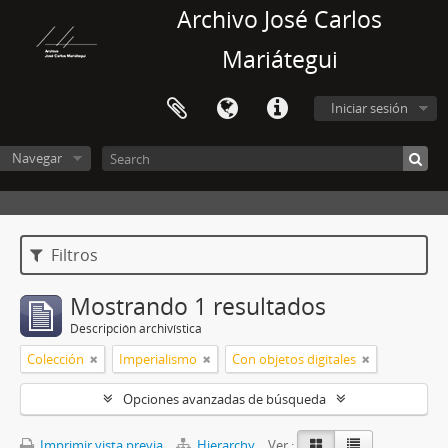
Archivo José Carlos
Mariátegui
Iniciar sesión
Navegar
Filtros
Mostrando 1 resultados
Descripción archivística
Colección
Imperialismo
Con objetos digitales
Opciones avanzadas de búsqueda
Imprimir vista previa
Hierarchy
Ver :