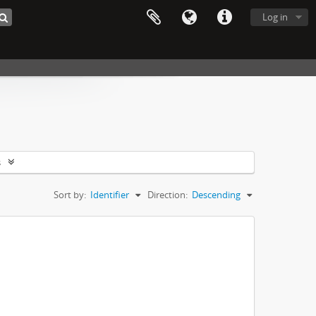
Log in
s
Sort by:
Identifier
Direction:
Descending