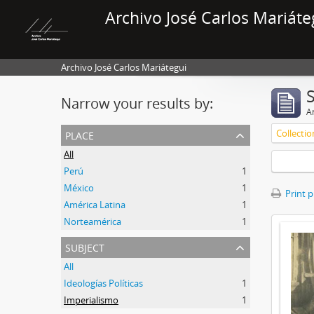
Archivo José Carlos Mariáte
Archivo José Carlos Mariátegui
Narrow your results by:
Ar
place
Collectio
All
Perú
1
México
1
Print 
América Latina
1
Norteamérica
1
subject
All
Ideologías Políticas
1
Imperialismo
1