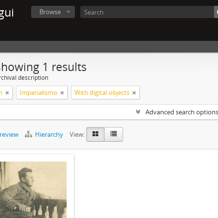
gui
Browse
Showing 1 results
chival description
n
Imperialismo
With digital objects
Advanced search option
preview
Hierarchy
View: