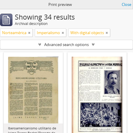
Print preview
Close
Showing 34 results
Archival description
Norteamérica
Imperialismo
With digital objects
Advanced search options
Iberoamericanismo utilitario de
Jaime Torres Bodet [Recorte de