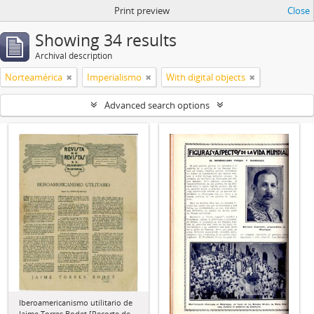
Print preview
Close
Showing 34 results
Archival description
Norteamérica
Imperialismo
With digital objects
Advanced search options
Iberoamericanismo utilitario de
Jaime Torres Bodet [Recorte de