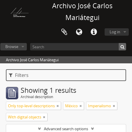
Archivo José Carlos
Mariátegui
Log in
Browse
Archivo José Carlos Mariátegui
Filters
Showing 1 results
Archival description
Only top-level descriptions
México
Imperialismo
With digital objects
Advanced search options