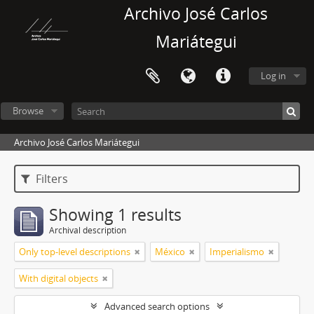
Archivo José Carlos
Mariátegui
Log in
Browse
Archivo José Carlos Mariátegui
Filters
Showing 1 results
Archival description
Only top-level descriptions
México
Imperialismo
With digital objects
Advanced search options