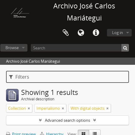
Archivo José Carlos
Mariátegui
Log in
Browse
Archivo José Carlos Mariátegui
Filters
Showing 1 results
Archival description
Collection
Imperialismo
With digital objects
Advanced search options
Print preview
Hierarchy
View: