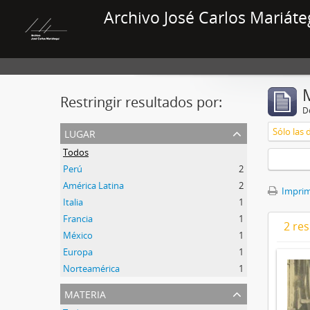
Archivo José Carlos Mariáte
Restringir resultados por:
De
lugar
Sólo las 
Todos
Perú
2
América Latina
2
Imprimi
Italia
1
Francia
1
2 res
México
1
Europa
1
Norteamérica
1
materia