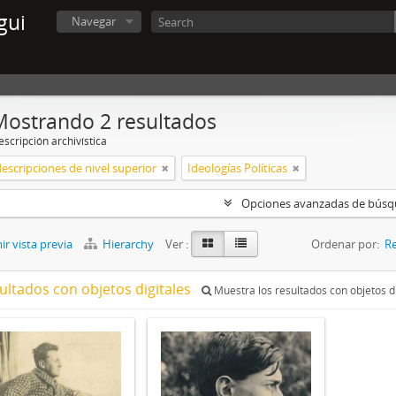
gui
Navegar
Mostrando 2 resultados
scripción archivística
descripciones de nivel superior
Ideologías Políticas
Opciones avanzadas de bús
r vista previa
Hierarchy
Ver :
Ordenar por:
Re
ultados con objetos digitales
Muestra los resultados con objetos di