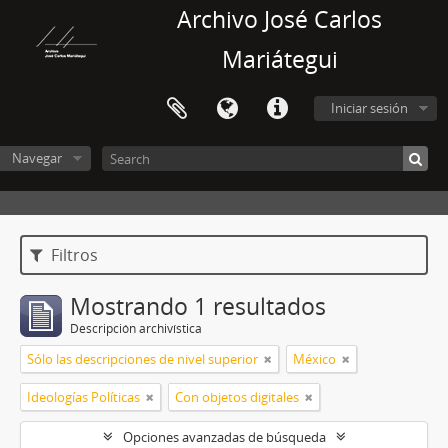
Archivo José Carlos
Mariátegui
Iniciar sesión
Navegar
Filtros
Mostrando 1 resultados
Descripción archivística
Sólo las descripciones de nivel superior
México
Ideologías Políticas
Con objetos digitales
Opciones avanzadas de búsqueda