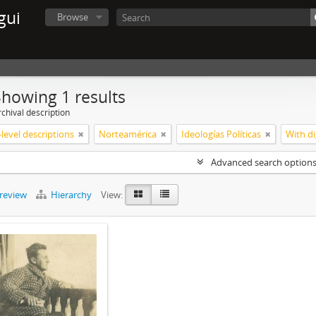
gui
Browse
Showing 1 results
chival description
level descriptions
Norteamérica
Ideologías Políticas
With di
Advanced search option
preview
Hierarchy
View: