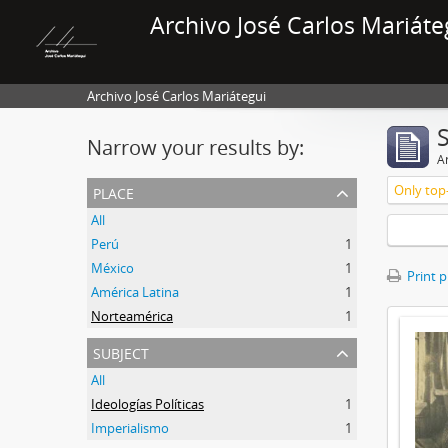
Archivo José Carlos Mariáte
Archivo José Carlos Mariátegui
Narrow your results by:
Ar
place
Only top-
All
Perú
1
México
1
Print 
América Latina
1
Norteamérica
1
subject
All
Ideologías Políticas
1
Imperialismo
1