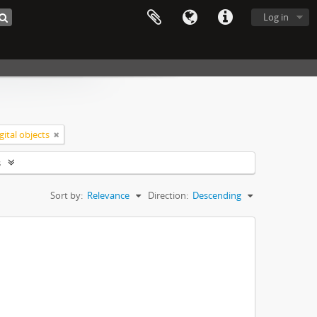
Log in
gital objects
s
Sort by:
Relevance
Direction:
Descending