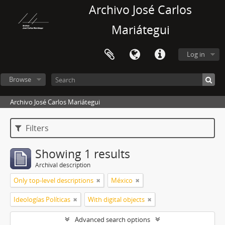
Archivo José Carlos
Mariátegui
Log in
Browse
Archivo José Carlos Mariátegui
Filters
Showing 1 results
Archival description
Only top-level descriptions
México
Ideologías Políticas
With digital objects
Advanced search options