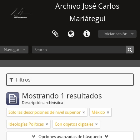
Archivo José Carlos
Mariátegui
Iniciar sesión
Navegar
Filtros
Mostrando 1 resultados
Descripción archivística
Sólo las descripciones de nivel superior
México
Ideologías Políticas
Con objetos digitales
Opciones avanzadas de búsqueda