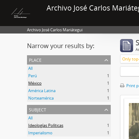
Archivo José Carlos Mariáte
Archivo José Carlos Mariátegui
Narrow your results by:
Ar
place
Only top-
All
Perú
1
México
1
Print 
América Latina
1
Norteamérica
1
subject
All
Ideologías Políticas
1
Imperialismo
1