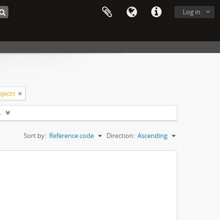
Log in
bjects
s
Sort by:
Reference code
Direction:
Ascending