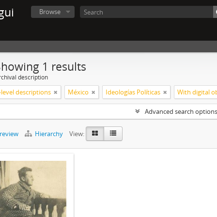
gui
Browse
Showing 1 results
chival description
level descriptions
México
Ideologías Políticas
With digital o
Advanced search option
preview
Hierarchy
View: