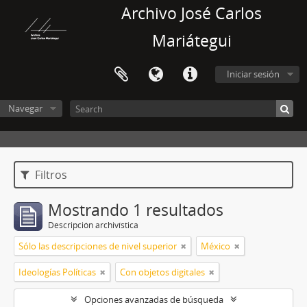
Archivo José Carlos
Mariátegui
Iniciar sesión
Navegar
Filtros
Mostrando 1 resultados
Descripción archivística
Sólo las descripciones de nivel superior
México
Ideologías Políticas
Con objetos digitales
Opciones avanzadas de búsqueda