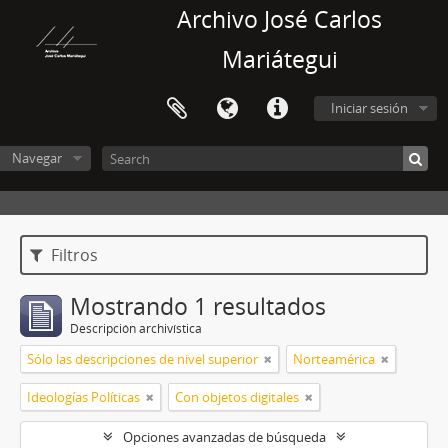
Archivo José Carlos
Mariátegui
Iniciar sesión
Navegar
Filtros
Mostrando 1 resultados
Descripción archivística
Sólo las descripciones de nivel superior
Norteamérica
Ideologías Políticas
Con objetos digitales
Opciones avanzadas de búsqueda