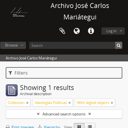
Archivo José Carlos
Mariátegui
Log in
Browse
Archivo José Carlos Mariátegui
Filters
Showing 1 results
Archival description
Collection
Ideologías Políticas
With digital objects
Advanced search options
Print preview
Hierarchy
View: