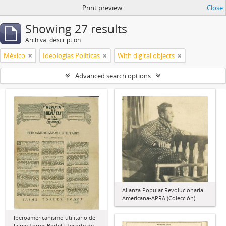
Print preview
Close
Showing 27 results
Archival description
México
Ideologías Políticas
With digital objects
Advanced search options
Alianza Popular Revolucionaria
Americana-APRA (Colección)
Iberoamericanismo utilitario de
Jaime Torres Bodet [Recorte de