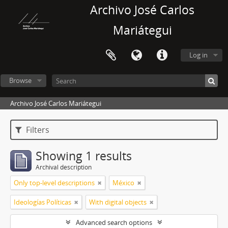
Archivo José Carlos
Mariátegui
Log in
Browse
Archivo José Carlos Mariátegui
Filters
Showing 1 results
Archival description
Only top-level descriptions
México
Ideologías Políticas
With digital objects
Advanced search options