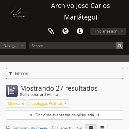
Archivo José Carlos
Mariátegui
Iniciar sesión
Navegar
Filtros
Mostrando 27 resultados
Descripción archivística
México
Ideologías Políticas
Opciones avanzadas de búsqueda
Imprimir vista previa
Hierarchy
Ver :