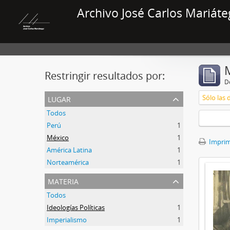
Archivo José Carlos Mariáte
Restringir resultados por:
De
lugar
Sólo las 
Todos
Perú
1
México
1
Imprimi
América Latina
1
Norteamérica
1
materia
Todos
Ideologías Políticas
1
Imperialismo
1