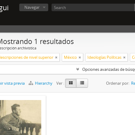
gui
Navegar
Mostrando 1 resultados
scripción archivística
descripciones de nivel superior
México
Ideologías Políticas
C
Opciones avanzadas de bús
r vista previa
Hierarchy
Ver :
Ordenar por:
Re