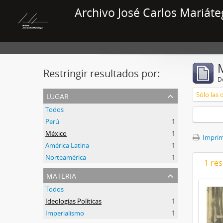
Archivo José Carlos Mariáte
Restringir resultados por:
De
lugar
Sólo las 
Todos
Perú
1
México
1
Imprimi
América Latina
1
Norteamérica
1
1 res
materia
Todos
Ideologías Políticas
1
Imperialismo
1