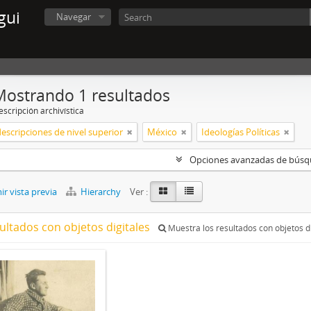
gui
Navegar
Mostrando 1 resultados
scripción archivística
descripciones de nivel superior
México
Ideologías Políticas
Opciones avanzadas de bús
r vista previa
Hierarchy
Ver :
ultados con objetos digitales
Muestra los resultados con objetos di