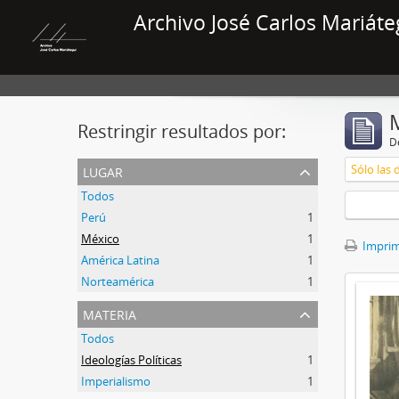
Archivo José Carlos Mariáte
Restringir resultados por:
De
lugar
Sólo las 
Todos
Perú
1
México
1
Imprimi
América Latina
1
Norteamérica
1
materia
Todos
Ideologías Políticas
1
Imperialismo
1