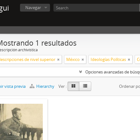
gui
Navegar
Mostrando 1 resultados
scripción archivística
descripciones de nivel superior
México
Ideologías Políticas
C
Opciones avanzadas de bús
r vista previa
Hierarchy
Ver :
Ordenar po