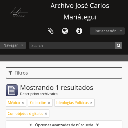
Archivo José Carlos
Mariátegui
Iniciar sesión
Navegar
Filtros
Mostrando 1 resultados
Descripción archivística
México
Colección
Ideologías Políticas
Con objetos digitales
Opciones avanzadas de búsqueda