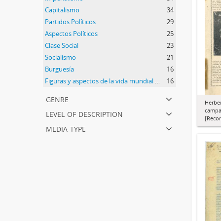
Capitalismo
34
Partidos Políticos
29
Aspectos Políticos
25
Clase Social
23
Socialismo
21
Burguesía
16
Figuras y aspectos de la vida mundial III
16
genre
Herber
level of description
campa
[Recor
media type