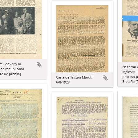
t Hoover y la
En torno a
ña republicana
inglesas –
te de prensa]
proceso p
Carta de Tristán Marof,
Bretaña [
6/8/1928