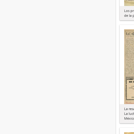
Los p
de la 
La res
La luc
México