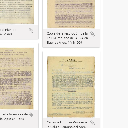
del Plan de
Copia de la resolución de la
2/1/1928
Célula Peruana del APRA en
Buenos Aires, 14/4/1929
nte la Asamblea de
del Apra en París,
Carta de Eudocio Ravines a
la Célula Peruana del Apra