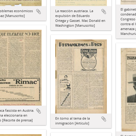
El gabine
La reacción austriaca. La
roblemas económicos
condenad
expulsión de Eduardo
paz [Manuscrito]
Congreso 
Ortega y Gasset. Mac Donald en
contra el
Washington [Manuscrito]
amenaza g
Manchuria
aca fascista en Austria.
ha eleccionaria en
En torno al tema de la
 [Recorte de prensa]
inmigración [Artículo]