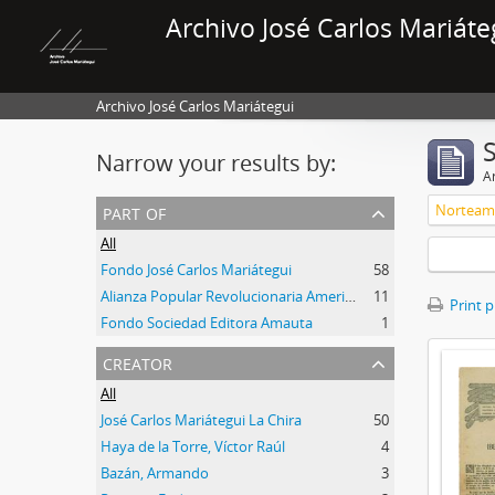
Archivo José Carlos Mariáte
Archivo José Carlos Mariátegui
Narrow your results by:
Ar
part of
Norteam
All
Fondo José Carlos Mariátegui
58
Alianza Popular Revolucionaria Americana-APRA (Colección)
11
Print 
Fondo Sociedad Editora Amauta
1
creator
All
José Carlos Mariátegui La Chira
50
Haya de la Torre, Víctor Raúl
4
Bazán, Armando
3