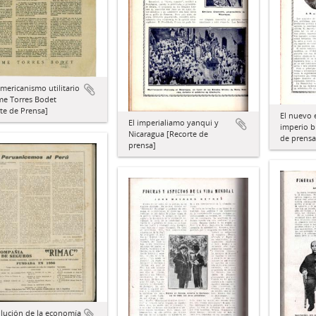
mericanismo utilitario
me Torres Bodet
te de Prensa]
El nuevo 
El imperialiamo yanqui y
imperio b
Nicaragua [Recorte de
de prensa
prensa]
lución de la economía