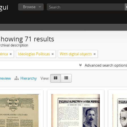
gui
Browse
Showing 71 results
chival description
érica
Ideologías Políticas
With digital objects
Advanced search option
preview
Hierarchy
View: