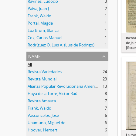
Ravines, Eudocio
3
Paiva, Juan J.
2
Frank, Waldo
1
Portal, Magda
1
Luz Brum, Blanca
1
Cox, Carlos Manuel
1
Iberoa
de Jai
Rodríguez O. Luis A. (Luis de Rodrigo)
1
[Recor
name
All
Revista Variedades
24
Revista Mundial
23
Alianza Popular Revolucionaria Americana (APRA)
13
Haya de la Torre, Víctor Raúl
8
Revista Amauta
7
Frank, Waldo
7
Vasconcelos, José
6
Unamuno, Miguel de
6
Hoover, Herbert
6
La evo