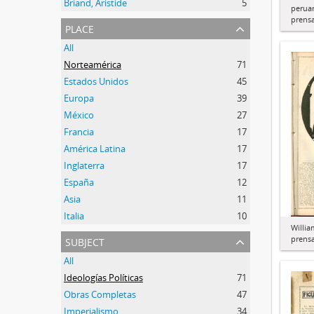
Briand, Aristide
5
peruan
prens
place
All
Norteamérica
71
Estados Unidos
45
Europa
39
México
27
Francia
17
América Latina
17
Inglaterra
17
España
12
Asia
11
Italia
10
Willia
subject
prens
All
Ideologías Políticas
71
Obras Completas
47
Imperialismo
34