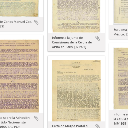
de Carlos Manuel Cox,
29]
Esquema 
México, 2
Informe a la Junta de
Comisiones de la Célula del
APRA en París, [7/1927]
Informe a
e sobre la Adhesión
la Célula 
rtido Nacionalista
1/9/1928
Carta de Magda Portal al
ador, 1/9/1928