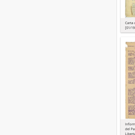
Carta 
[01/19
Inform
del Pa
Libert