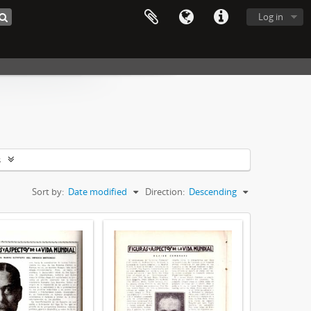
Log in
s
Sort by:
Date modified
Direction:
Descending