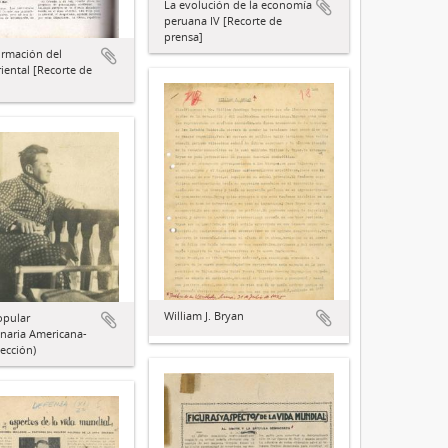
La evolución de la economía
peruana IV [Recorte de
prensa]
ormación del
ental [Recorte de
William J. Bryan
opular
naria Americana-
ección)