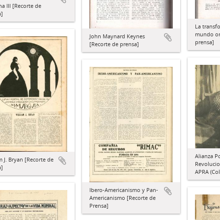
a III [Recorte de
a]
La transf
mundo ori
John Maynard Keynes
prensa]
[Recorte de prensa]
Alianza P
m J. Bryan [Recorte de
Revolucio
a]
APRA (Col
Ibero-Americanismo y Pan-
Americanismo [Recorte de
Prensa]