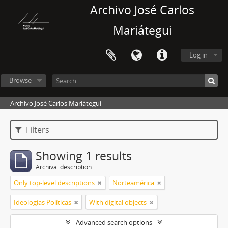
Archivo José Carlos
Mariátegui
Log in
Browse
Archivo José Carlos Mariátegui
Filters
Showing 1 results
Archival description
Only top-level descriptions
Norteamérica
Ideologías Políticas
With digital objects
Advanced search options