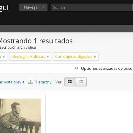
gui
Navegar
Mostrando 1 resultados
scripción archivística
n
Ideologías Políticas
Con objetos digitales
Opciones avanzadas de bús
r vista previa
Hierarchy
Ver :