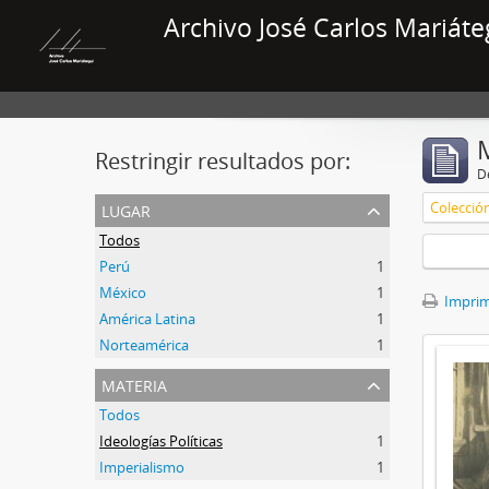
Archivo José Carlos Mariáte
Restringir resultados por:
De
lugar
Colecció
Todos
Perú
1
México
1
Imprimi
América Latina
1
Norteamérica
1
materia
Todos
Ideologías Políticas
1
Imperialismo
1