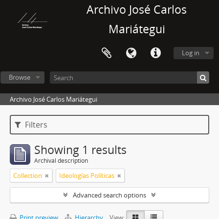
Archivo José Carlos
Mariátegui
Log in
Browse
Archivo José Carlos Mariátegui
Filters
Showing 1 results
Archival description
Collection
Ideologías Políticas
Advanced search options
Print preview
Hierarchy
View: