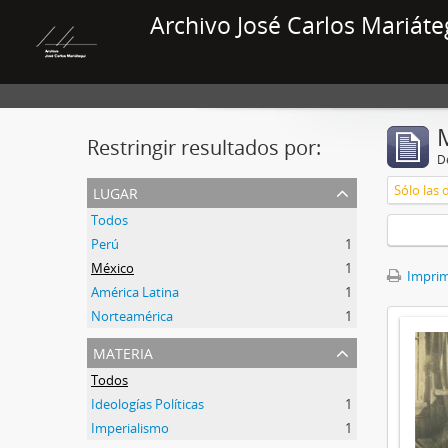
Archivo José Carlos Mariáte
Restringir resultados por:
De
lugar
Sólo las 
Todos
Perú
1
México
1
Imprimi
América Latina
1
Norteamérica
1
materia
Todos
Ideologías Políticas
1
Imperialismo
1