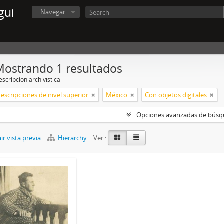
gui
Navegar
Mostrando 1 resultados
scripción archivística
descripciones de nivel superior
México
Con objetos digitales
Opciones avanzadas de bús
r vista previa
Hierarchy
Ver :