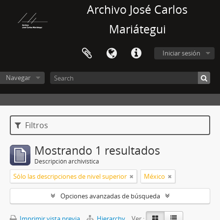
Archivo José Carlos
Mariátegui
Iniciar sesión
Navegar
Filtros
Mostrando 1 resultados
Descripción archivística
Sólo las descripciones de nivel superior
México
Opciones avanzadas de búsqueda
Imprimir vista previa
Hierarchy
Ver :