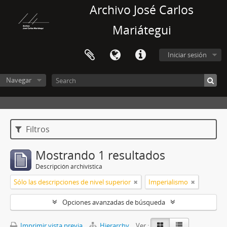
Archivo José Carlos
Mariátegui
Iniciar sesión
Navegar
Filtros
Mostrando 1 resultados
Descripción archivística
Sólo las descripciones de nivel superior
Imperialismo
Opciones avanzadas de búsqueda
Imprimir vista previa
Hierarchy
Ver :