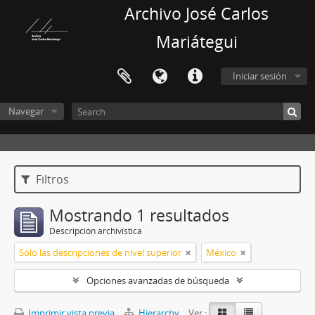
Archivo José Carlos
Mariátegui
Iniciar sesión
Navegar
Filtros
Mostrando 1 resultados
Descripción archivística
Sólo las descripciones de nivel superior
México
Opciones avanzadas de búsqueda
Imprimir vista previa
Hierarchy
Ver :