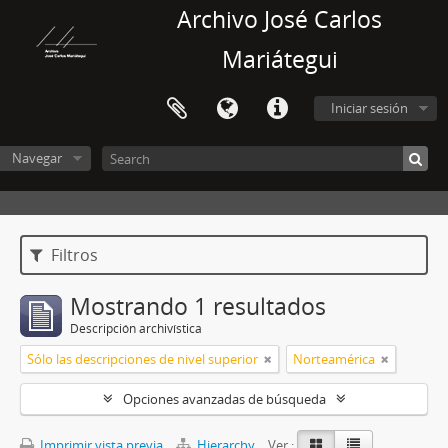
Archivo José Carlos
Mariátegui
Iniciar sesión
Navegar
Filtros
Mostrando 1 resultados
Descripción archivística
Sólo las descripciones de nivel superior
Norteamérica
Opciones avanzadas de búsqueda
Imprimir vista previa
Hierarchy
Ver :