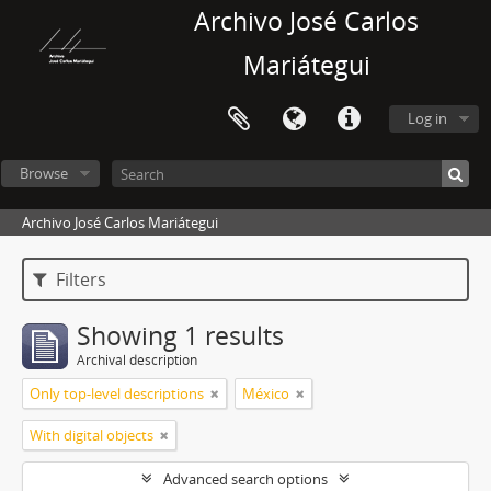
Archivo José Carlos
Mariátegui
Log in
Browse
Archivo José Carlos Mariátegui
Filters
Showing 1 results
Archival description
Only top-level descriptions
México
With digital objects
Advanced search options