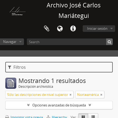
Archivo José Carlos
Mariátegui
Iniciar sesión
Navegar
Filtros
Mostrando 1 resultados
Descripción archivística
Sólo las descripciones de nivel superior
Norteamérica
Opciones avanzadas de búsqueda
Imprimir vista previa
Hierarchy
Ver :