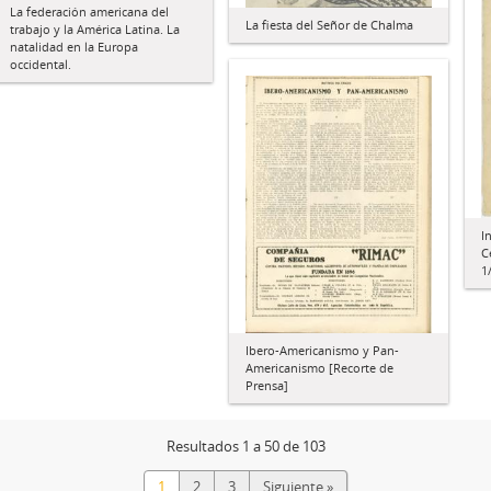
La federación americana del
La fiesta del Señor de Chalma
trabajo y la América Latina. La
natalidad en la Europa
occidental.
I
C
1
Ibero-Americanismo y Pan-
Americanismo [Recorte de
Prensa]
Resultados 1 a 50 de 103
1
2
3
Siguiente »