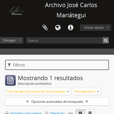
Archivo José Carlos
Mariátegui
Iniciar sesión
Navegar
Filtros
Mostrando 1 resultados
Descripción archivística
Sólo las descripciones de nivel superior
Norteamérica
Opciones avanzadas de búsqueda
Imprimir vista previa
Hierarchy
Ver :