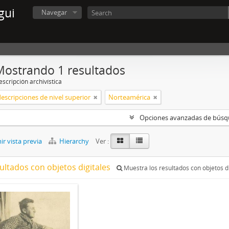
gui
Navegar
Mostrando 1 resultados
scripción archivística
descripciones de nivel superior
Norteamérica
Opciones avanzadas de bús
r vista previa
Hierarchy
Ver :
ultados con objetos digitales
Muestra los resultados con objetos di