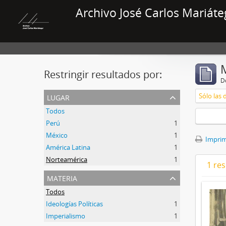
Archivo José Carlos Mariáte
Restringir resultados por:
De
lugar
Sólo las 
Todos
Perú
1
México
1
Imprimi
América Latina
1
Norteamérica
1
1 res
materia
Todos
Ideologías Políticas
1
Imperialismo
1