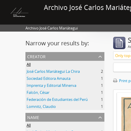
Archivo José Carlos Mariáte
Archivo José Carlos Mariátegui
Narrow your results by:
Ar
creator
Only top-
All
José Carlos Mariátegui La Chira
2
Sociedad Editora Amauta
1
Print 
Imprenta y Editorial Minerva
1
Falcón, César
1
Federación de Estudiantes del Perú
1
Lomnitz, Claudio
1
name
All