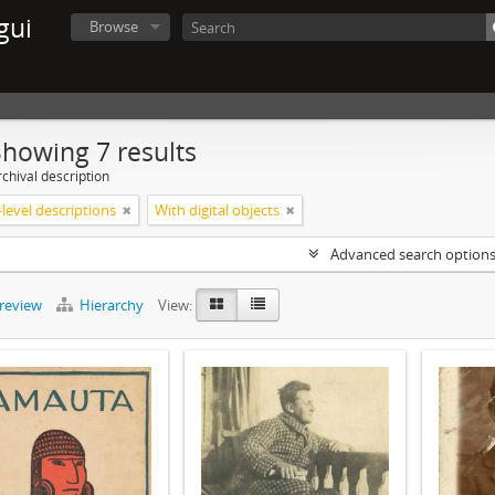
gui
Browse
Showing 7 results
chival description
level descriptions
With digital objects
Advanced search option
preview
Hierarchy
View: