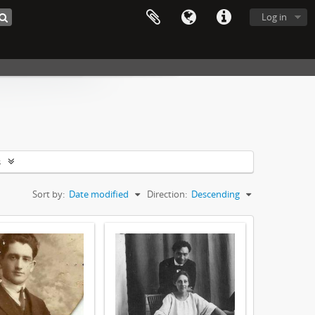
Log in
s
Sort by:
Date modified
Direction:
Descending