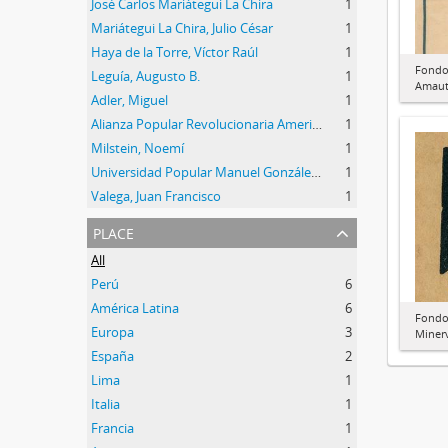
José Carlos Mariátegui La Chira
1
Mariátegui La Chira, Julio César
1
Haya de la Torre, Víctor Raúl
1
Fondo
Leguía, Augusto B.
1
Amau
Adler, Miguel
1
Alianza Popular Revolucionaria Americana (APRA)
1
Milstein, Noemí
1
Universidad Popular Manuel González Prada
1
Valega, Juan Francisco
1
place
All
Perú
6
América Latina
6
Fondo 
Europa
3
Miner
España
2
Lima
1
Italia
1
Francia
1