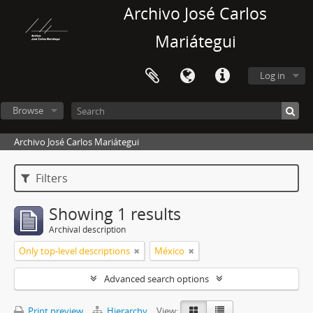
Archivo José Carlos
Mariátegui
Log in
Browse
Archivo José Carlos Mariátegui
Filters
Showing 1 results
Archival description
Only top-level descriptions
México
Advanced search options
Print preview
Hierarchy
View: