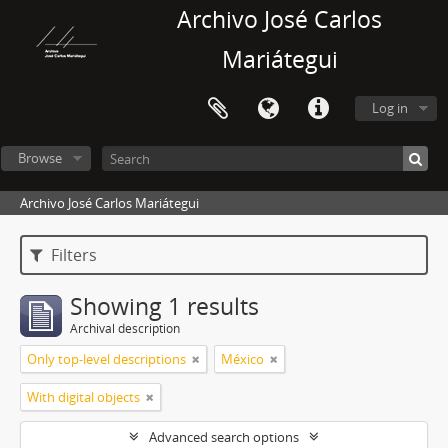
Archivo José Carlos
Mariátegui
Log in
Browse
Archivo José Carlos Mariátegui
Filters
Showing 1 results
Archival description
Only top-level descriptions
México
With digital objects
Advanced search options