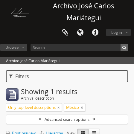
Archivo José Carlos
Mariátegui
Log in
Browse
Archivo José Carlos Mariátegui
Filters
Showing 1 results
Archival description
Only top-level descriptions
México
Advanced search options
Print preview
Hierarchy
View: