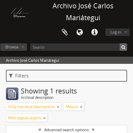
Archivo José Carlos
Mariátegui
Log in
Browse
Archivo José Carlos Mariátegui
Filters
Showing 1 results
Archival description
Only top-level descriptions
México
With digital objects
Advanced search options