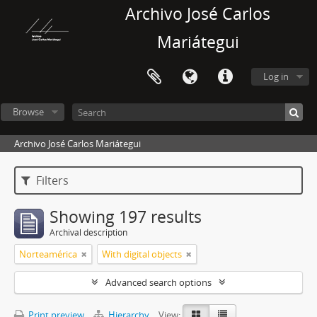
Archivo José Carlos
Mariátegui
Log in
Browse
Archivo José Carlos Mariátegui
Filters
Showing 197 results
Archival description
Norteamérica
With digital objects
Advanced search options
Print preview
Hierarchy
View: