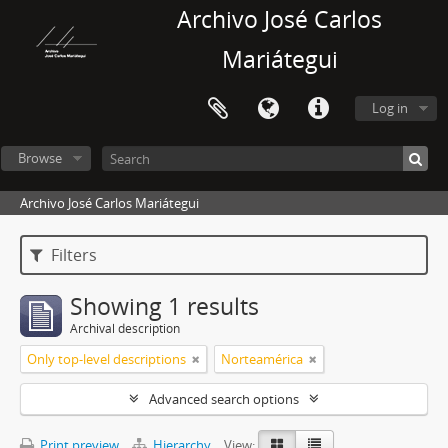
Archivo José Carlos
Mariátegui
Log in
Browse
Archivo José Carlos Mariátegui
Filters
Showing 1 results
Archival description
Only top-level descriptions
Norteamérica
Advanced search options
Print preview
Hierarchy
View: