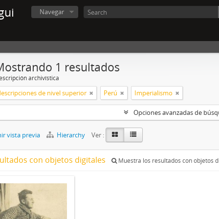
gui
Navegar
Mostrando 1 resultados
scripción archivística
descripciones de nivel superior
Perú
Imperialismo
Opciones avanzadas de bús
r vista previa
Hierarchy
Ver :
ultados con objetos digitales
Muestra los resultados con objetos di