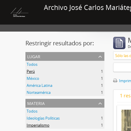
Archivo José Carlos Mariáte
Restringir resultados por:
De
lugar
Sólo las 
Todos
Perú
1
México
1
Imprimi
América Latina
1
Norteamérica
1
1 res
materia
Todos
Ideologías Políticas
1
Imperialismo
1