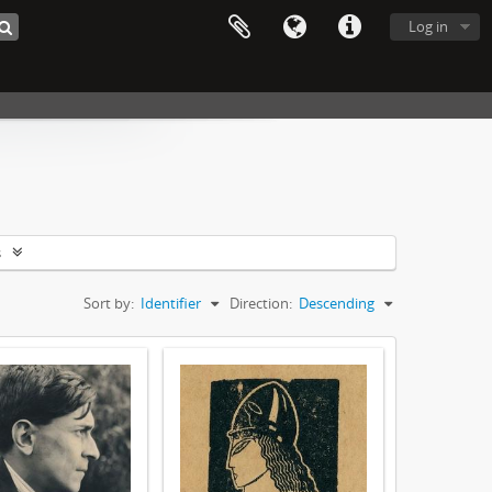
Log in
s
Sort by:
Identifier
Direction:
Descending