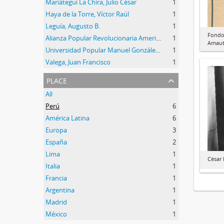
Mariátegui La Chira, Julio César
1
Haya de la Torre, Víctor Raúl
1
Leguía, Augusto B.
1
Fondo
Alianza Popular Revolucionaria Americana (APRA)
1
Amau
Universidad Popular Manuel González Prada
1
Valega, Juan Francisco
1
place
All
Perú
6
América Latina
6
Europa
3
España
2
Lima
1
César 
Italia
1
Francia
1
Argentina
1
Madrid
1
México
1