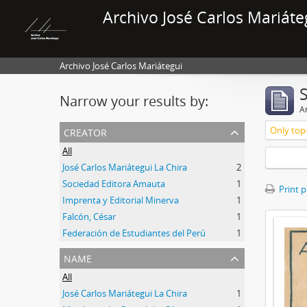
Archivo José Carlos Mariáte
Archivo José Carlos Mariátegui
Narrow your results by:
Ar
creator
Only top-
All
José Carlos Mariátegui La Chira
2
Sociedad Editora Amauta
1
Print 
Imprenta y Editorial Minerva
1
Falcón, César
1
Federación de Estudiantes del Perú
1
name
All
José Carlos Mariátegui La Chira
1