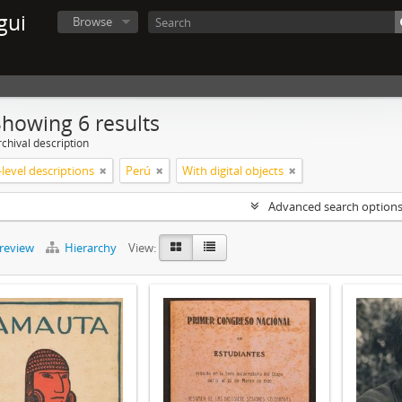
gui
Browse
Showing 6 results
chival description
level descriptions
Perú
With digital objects
Advanced search option
preview
Hierarchy
View: