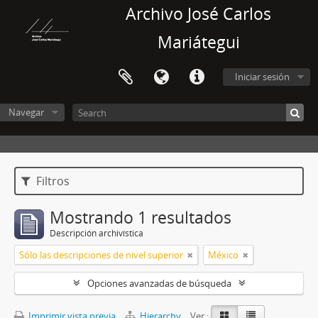
Archivo José Carlos
Mariátegui
Iniciar sesión
Navegar
Filtros
Mostrando 1 resultados
Descripción archivística
Sólo las descripciones de nivel superior
México
Opciones avanzadas de búsqueda
Imprimir vista previa
Hierarchy
Ver :