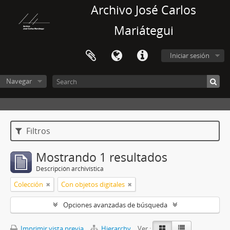
Archivo José Carlos
Mariátegui
Iniciar sesión
Navegar
Filtros
Mostrando 1 resultados
Descripción archivística
Colección
Con objetos digitales
Opciones avanzadas de búsqueda
Imprimir vista previa
Hierarchy
Ver :